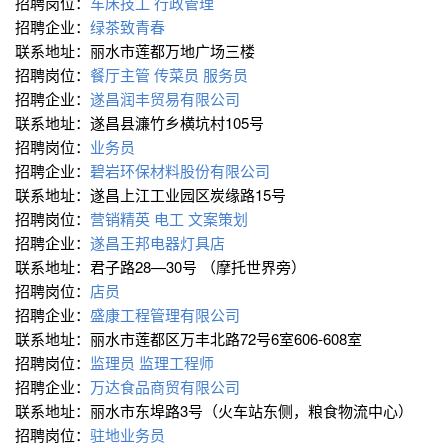
招聘岗位：
车床技工
行政管理
招聘企业：
绿茶致青春
联系地址：丽水市莲都万地广场三楼
招聘岗位：
餐厅主管
传菜员
服务员
招聘企业：
遂昌润丰贸易有限公司
联系地址：遂昌县濂竹乡横坑村105号
招聘岗位：
业务员
招聘企业：
碧岩环保材料股份有限公司
联系地址：遂昌上江工业园区炭缘路15号
招聘岗位：
营销精英
电工
文案策划
招聘企业：
遂昌王邦电器灯具店
联系地址：君子路28—30号 （摩托世界旁）
招聘岗位：
店员
招聘企业：
盛康工程管理有限公司
联系地址：丽水市莲都区万丰北路72号6室606-608室
招聘岗位：
监理员
监理工程师
招聘企业：
万达食品商贸有限公司
联系地址：丽水市东埠路3号（火车站东侧，粮食物流中心）
招聘岗位：
驻地业务员