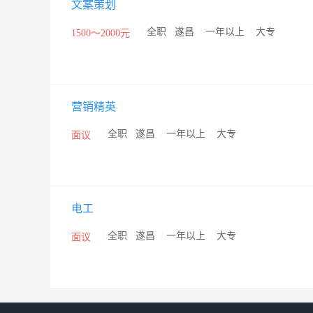
文案策划
术； 2、所有产品都以低碳环保可再生的竹炭作为主要原
染； 4、动态空气净化器荣获了国家创新基金项目支持
/
全职
/
遂昌
/
一年以上
/
大专
1500～2000元
进行长年技术合作；并以母公司“遂昌碧岩竹炭有限公司”
项发明专利； 7、产品应用于环保事业，解决空气污染
1、承接“国家创新基金”项目； 2、荣获“中央投资中小
营销精英
家专利20余项，其中已申报和获得国家发明专利6项； 5
公司三大系列高科技产品简介： 1、动态空气净化器：
/
全职
/
遂昌
/
一年以上
/
大专
面议
气石微粉和光触媒二氧化钛溶胶进过混合、干燥、过筛
料，公司成功开发了功能强大的“纳米蜂窝活性竹炭”（
无需更换；在此基础上，成功设计制造了多款动态空气
电工
净化，吸附并分解甲醛、苯、氨、TVOC等有害气体。 
/
全职
/
遂昌
/
一年以上
/
大专
“保护室内墙体∕地面∕顶棚、美化居室环境”等基本作
面议
抑菌等功能。 3、水净化装置：是以碧岩企业首创的抗
无机抗菌、活化水质、调节酸碱度、清除重金属污染物