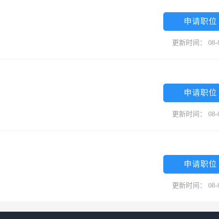
材料； 3、整个生产过程是科学环保的，不产生“三废”，不会发生二次污
，能彻底清除室内、车内空气污染，长久使用，无需换芯； 5、与浙江大学
申请职位
的研发力量作为强大技术后盾； 6、拥有20多项专利技术支撑，其中有6
更新时间： 08-
和水污染问题，推动人类社会健康发展。 三、公司拥有多项至高荣誉：
企业技术改造”项目； 3、全国竹藤标准化技术委员会委员单位； 4、拥有国
、参与起草国家标准； 6、两项产品列入“浙江省新产品试制计划”。 四、
申请职位
公司成功研制了一种吸附分解剂（已获得国家发明专利），它由竹炭、电
、热处理而成，具有强吸附、可见光光催化分解、抗菌等特证；以此为原
更新时间： 08-
已申报国家发明专利），作为空气净化的核心吸附分解剂，可长久使用，
净化装置（已获得多项国家实用新型专利），分别用于车内、室内的空气
2、国内首创“竹炭装饰板”（已获得国家发明专利）：该装饰材料不仅具有
申请职位
用，还具有吸附有害气体、吸湿调湿、释放远红外线、负离子效应、光催化和
菌竹炭陶作为核心过滤器的净水装置，能有效过滤悬浮物、吸附有机物、
更新时间： 08-
，功能显著，使家庭用自来水达到直饮水的标准。