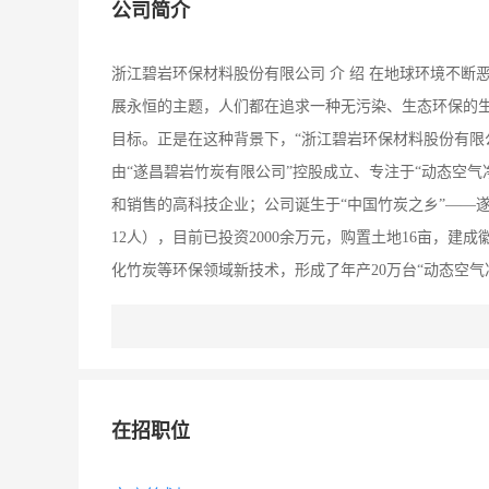
公司简介
浙江碧岩环保材料股份有限公司 介 绍 在地球环境不断
展永恒的主题，人们都在追求一种无污染、生态环保的
目标。正是在这种背景下，“浙江碧岩环保材料股份有限
由“遂昌碧岩竹炭有限公司”控股成立、专注于“动态空
和销售的高科技企业；公司诞生于“中国竹炭之乡”——遂
12人），目前已投资2000余万元，购置土地16亩，建
化竹炭等环保领域新技术，形成了年产20万台“动态空气
目标是着力开发“水过滤装置”；公司计划用1-2年时
成为竹炭行业的领军企业和环保行业的新生力量。 企业
念，改善微观环境，造福人类；竭力打造全国名牌和竹炭
精神：化石为珀、垒石成山；奋发向上、兼容并蓄；处事
在招职位
信；整合资源，内协外联；关注细节、综合发展；创立品
格：追求独有、引领时尚；真材实效、品质唯先。 二、