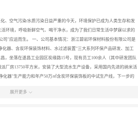
恶化、空气污染∕水质污染日益严重的今天，环境保护已成为人类生存和发
生活环境，呼吸新鲜空气、喝干净水，成为了我们日常生活中梦寐以求的
公司”应运而生。 一、公司基本情况：浙江碧岩环保材料股份有限公司是
气净化器、含炭环保装饰材料、水过滤装置”三大系列环保产品研发、加工
昌，坐落在遂昌工业园区炭缘路15号，现有员工100余人（其中研发团队
成徽派厂房13750平方米，安装了大型流水生产设备，采用国内先进的纳米活
净化器”生产能力和年产50万㎡含炭环保装饰板的中试生产线，下一步的
间打开市场，再加大投入规模，形成产量翻数倍的生产能力，产值达数亿元，
展开更多
宗旨：创造生态、环保、健康、时尚的高科技竹炭制品，传导环保生活理
行业第一科技品牌，创造机遇、壮大企业、服务地方、回报社会。 企业
经世，抱朴守真；永恒创新、敢为人先。 经营之道：恪守正道、真诚笃
牌、拓展渠道；客户优先，实现共赢；完善标准、规范操作。 产品风
公司拥有国内独一无二的高科技产品： 1、集成了多项国内顶尖的纳米技