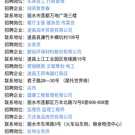
招聘岗位：
车床技工
行政管理
招聘企业：
绿茶致青春
联系地址：丽水市莲都万地广场三楼
招聘岗位：
餐厅主管
服务员
传菜员
招聘企业：
遂昌润丰贸易有限公司
联系地址：遂昌县濂竹乡横坑村105号
招聘岗位：
业务员
招聘企业：
碧岩环保材料股份有限公司
联系地址：遂昌上江工业园区炭缘路15号
招聘岗位：
营销精英
文案策划
电工
招聘企业：
遂昌王邦电器灯具店
联系地址：君子路28—30号 （摩托世界旁）
招聘岗位：
店员
招聘企业：
盛康工程管理有限公司
联系地址：丽水市莲都区万丰北路72号6室606-608室
招聘岗位：
监理员
监理工程师
招聘企业：
万达食品商贸有限公司
联系地址：丽水市东埠路3号（火车站东侧，粮食物流中心）
招聘岗位：
驻地业务员