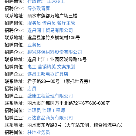
招聘岗位：
行政管理
车床技工
招聘企业：
绿茶致青春
联系地址：丽水市莲都万地广场三楼
招聘岗位：
服务员
传菜员
餐厅主管
招聘企业：
遂昌润丰贸易有限公司
联系地址：遂昌县濂竹乡横坑村105号
招聘岗位：
业务员
招聘企业：
碧岩环保材料股份有限公司
联系地址：遂昌上江工业园区炭缘路15号
招聘岗位：
电工
营销精英
文案策划
招聘企业：
遂昌王邦电器灯具店
联系地址：君子路28—30号 （摩托世界旁）
招聘岗位：
店员
招聘企业：
盛康工程管理有限公司
联系地址：丽水市莲都区万丰北路72号6室606-608室
招聘岗位：
监理员
监理工程师
招聘企业：
万达食品商贸有限公司
联系地址：丽水市东埠路3号（火车站东侧，粮食物流中心）
招聘岗位：
驻地业务员