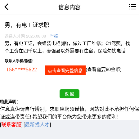
信息内容
男，有电工证求职
遂昌人才网 2026.08.08
举报
男，有电工证，会组装电柜(箱)，做过工厂维修；C1驾照，找
个工资在四千以上，枣强县以外需要有住宿，保险勿扰电话
联系人手机/微信：
(查看需要80金币)
156****5622
点击查看完整信息
特此声明：
信息真伪请自行辨别，求职应聘须谨慎，网站对此不承担任何保
证或连带责任! 希望我们的平台能为您带来更多的便利！
[
联系客服
]
[
最新找人才
]