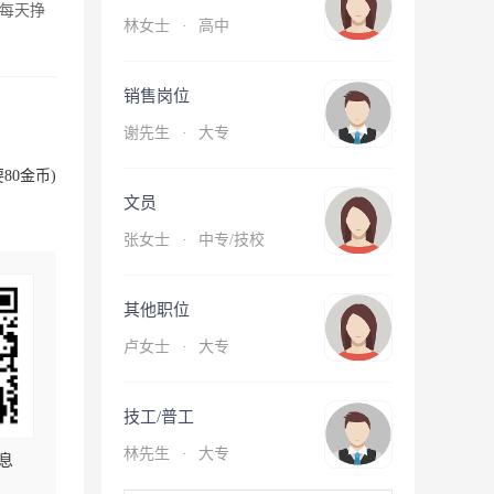
每天挣
林女士
·
高中
销售岗位
谢先生
·
大专
80金币)
文员
张女士
·
中专/技校
其他职位
卢女士
·
大专
技工/普工
林先生
·
大专
息