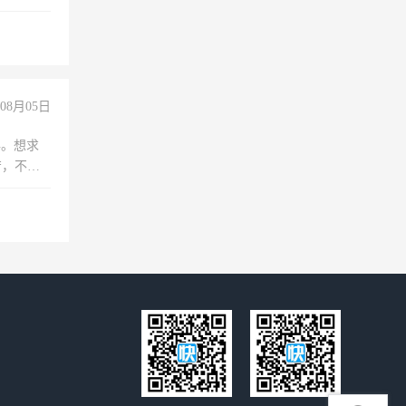
08月05日
年。想求
苦，不怕