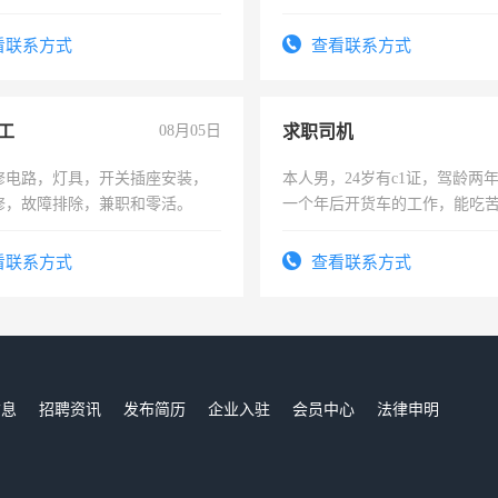
上
看联系方式
查看联系方式
工
08月05日
求职司机
修电路，灯具，开关插座安装，
本人男，24岁有c1证，驾龄两
修，故障排除，兼职和零活。
一个年后开货车的工作，能吃
加班。
看联系方式
查看联系方式
信息
招聘资讯
发布简历
企业入驻
会员中心
法律申明
们