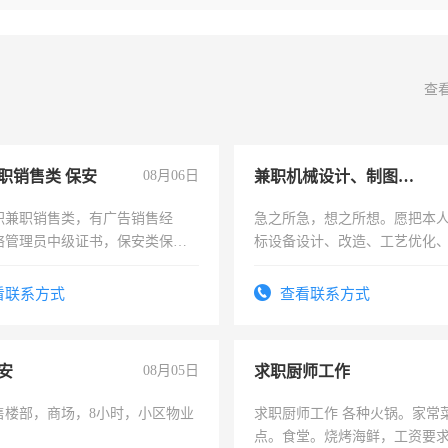
查
职销售类 保安
08月06日
兼职机械设计、制图、设备改造
职兼职销售类，有广告销售经
急之所急，想之所想。愿把本
络管理员中级证书，保安类保安
标设备设计、改造、工艺优化
形象岗或幼儿园保安，维修水电
作和分解的经验与您分享。 真
压电工证和十几年工作经验
结识有识之士，共享未来。
看联系方式
查看联系方式
安
08月05日
求职厨师工作
售楼部，商场，8小时，小区物业
求职厨师工作 各种火锅。家常
点。食堂。烧烤海鲜，工资要求6