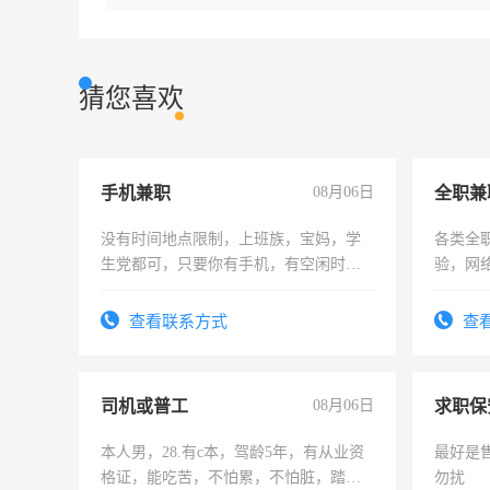
猜您喜欢
手机兼职
08月06日
全职兼
没有时间地点限制，上班族，宝妈，学
各类全
生党都可，只要你有手机，有空闲时
验，网
间，一单一结，一天二三十不成问题，
队长，
勤快的四五十，每天挣零花钱没问题！
有高低
查看联系方式
查
司机或普工
08月06日
求职保
本人男，28.有c本，驾龄5年，有从业资
最好是
格证，能吃苦，不怕累，不怕脏，踏
勿扰