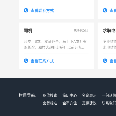
实，需求稳定工作一份，保险不干
查看联系方式
查
司机
08月05日
求职电
35岁，B本。双证齐全，马上下A本！有
专业维
跑长途，和拉大超的经验！以前开九米
水电维
六，渣土车
查看联系方式
查
栏目导航:
职位搜索
简历中心
名企展示
一句话
套餐标准
金币充值
意见建议
联系我