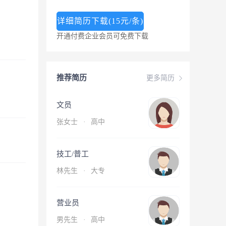
详细简历下载(15元/条)
开通付费企业会员可免费下载
推荐简历
更多简历
文员
张女士
·
高中
技工/普工
林先生
·
大专
营业员
男先生
·
高中