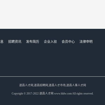
信息
招聘资讯
发布简历
企业入驻
会员中心
法律申明
们
遂昌人才网,遂昌招聘网,遂昌人才市场,遂昌人事人才网
Copyright © 2017-2022 遂昌人才网 www.hldw.com All rights reserved.