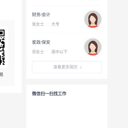
财务/会计
张女士
·
大专
家政/保安
邓女士
·
高中以下
查看更多简历
息
微信扫一扫找工作