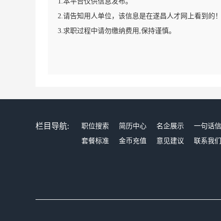
1.本平台仅供信息发布。
2.请告知用人单位，该信息是在遂昌人才网上看到的
3.求职过程中请勿缴纳费用,保持谨慎。
栏目导航:
职位搜索
简历中心
名企展示
一句话
套餐标准
金币充值
意见建议
联系我