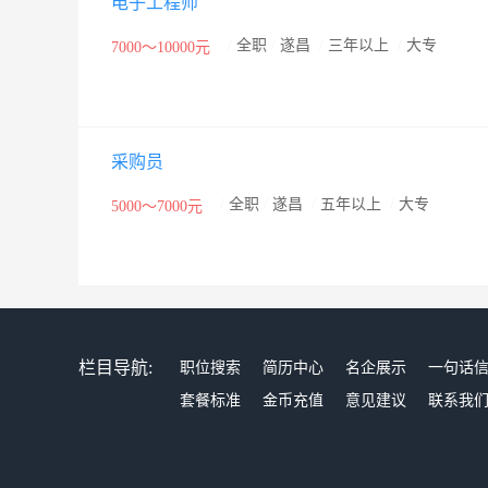
电子工程师
/
全职
/
遂昌
/
三年以上
/
大专
7000～10000元
采购员
/
全职
/
遂昌
/
五年以上
/
大专
5000～7000元
栏目导航:
职位搜索
简历中心
名企展示
一句话
套餐标准
金币充值
意见建议
联系我