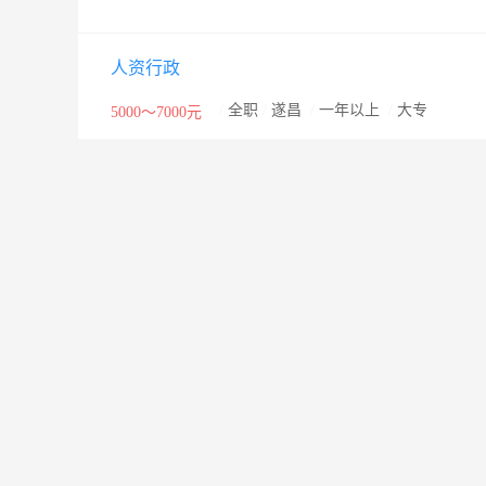
人资行政
/
全职
/
遂昌
/
一年以上
/
大专
5000～7000元
栏目导航:
职位搜索
简历中心
名企展示
一句话
套餐标准
金币充值
意见建议
联系我