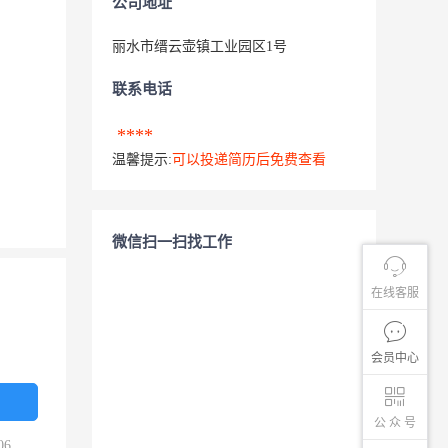
公司地址
丽水市缙云壶镇工业园区1号
联系电话
****
温馨提示:
可以投递简历后免费查看
微信扫一扫找工作
在线客服
会员中心
公 众 号
06