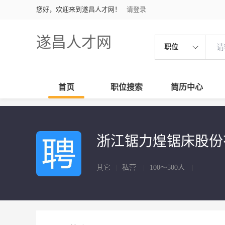
您好，欢迎来到遂昌人才网！
请登录
遂昌人才网
职位
首页
职位搜索
简历中心
浙江锯力煌锯床股
其它
|
私营
|
100～500人
|